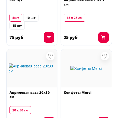
Сет №1
Акриловая ваза 15х25
см
5шт
10 шт
15 х 25 см
15 шт
75 руб
25 руб
♡
♡
Акриловая ваза 20х30
Конфеты Merci
см
20 х 30 см