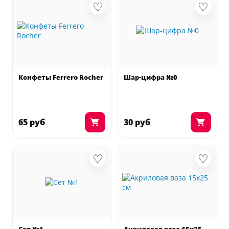
♡
♡
Конфеты Ferrero Rocher
Шар-цифра №0
65 руб
30 руб
♡
♡