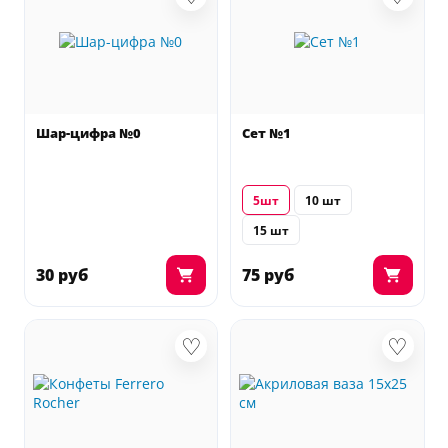
Шар-цифра №0
Сет №1
5шт
10 шт
15 шт
30 руб
75 руб
♡
♡