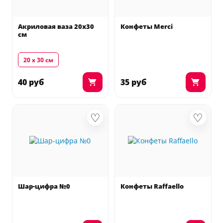
Акриловая ваза 20х30
Конфеты Merci
см
20 х 30 см
40 руб
35 руб
♡
♡
Шар-цифра №0
Конфеты Raffaello