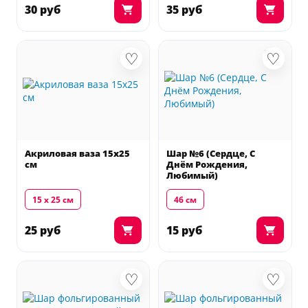
30 руб
35 руб
♡
♡
Акриловая ваза 15х25
Шар №6 (Сердце, С
см
Днём Рождения,
Любимый)
15 х 25 см
46 см
25 руб
15 руб
♡
♡