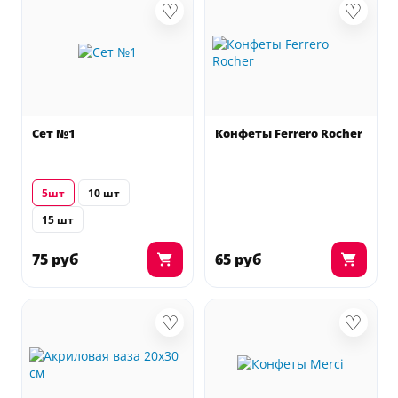
♡
♡
Сет №1
Конфеты Ferrero Rocher
5шт
10 шт
15 шт
75 руб
65 руб
♡
♡